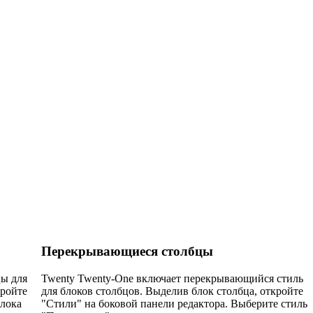
Перекрывающиеся столбцы
цы для
Twenty Twenty-One включает перекрывающийся стиль
кройте
для блоков столбцов. Выделив блок столбца, откройте
блока
"Стили" на боковой панели редактора. Выберите стиль