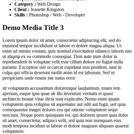
Category :
Web Design
Client :
Jeanette Kingston
Skills :
Photoshop / Web - Developer
Demo Media Title 3
Lorem ipsum dolor sit amet, consectetur adipisicing elit, sed do
eiusmod tempor incididunt ut labore et dolore magna aliqua. Ut
enim ad minim veniam, quis nostrud exercitation ullamco laboris nisi
ut aliquip ex ea commodo consequat. Duis aute irure dolor in
reprehenderit in voluptate velit esse cillum dolore eu fugiat nulla
pariatur. Excepteur sint occaecat cupidatat non proident, sunt in
culpa qui officia deserunt mollit anim id est laborum. Sed ut
perspiciatis unde omnis iste natus error
sit voluptatem accusantium doloremque laudantium, totam rem
aperiam, eaque ipsa quae ab illo inventore veritatis et quasi
architecto beatae vitae dicta sunt explicabo. Nemo enim ipsam
voluptatem quia voluptas sit aspernatur aut odit aut fugit, sed quia
consequuntur magni dolores eos qui ratione voluptatem sequi
nesciunt. Neque porro quisquam est, qui dolorem ipsum quia dolor
sit amet, consectetur, adipisci velit, sed quia non numquam eius
modi tempora incidunt ut labore et dolore magnam aliquam quaerat
voluptatem.