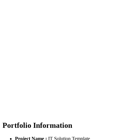
Home
Demo Media Title 3
Portfolio Information
Project Name :
IT Solution Template